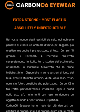
EXTRA STRONG - MOST ELASTIC
ABSOLUTELY INDESTRUCTIBLE
Nel vasto mondo degli occhiali da sole, noi abbiamo
pensato di creare un occhiale diverso, più leggero, più
elastico, ma anche il più resistente di tutti. Con soli 15
grammi, il CarbonC6 è l’occhiale realizzato
completamente in Italia, terra storica dell’occhialeria,
utilizzando un materiale brevettato che lo rende
indistruttibile. Disponibile in varie versioni di lente dal
blue, azzurro sfumata, arancio, verde, viola, rosa, rossa,
nera, sia foto cromatiche che polarizzanti. CarbonC6 è
tra l'altro personalizzabile inserendo loghi o brand
nelle aste e/o nelle lenti con laser rendendolo un
oggetto di moda e sport unico e irripetibile.
CarbonC6 Eyewear ha un look dei più ricercati per
esaltare il proprio stile e il proprio gusto che le molte