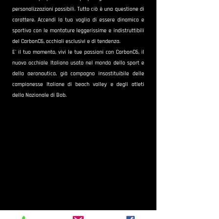
personalizzazioni possibili. Tutto ciò è una questione di
carattere. Accendi la tua voglia di essere dinamico e
sportivo con le montature leggerissime e indistruttibili
del CarbonC6, occhiali esclusivi e di tendenza.
E' il tuo momento, vivi le tue passioni con CarbonC6, il
nuovo occhiale Italiano usato nel mondo dello sport e
della aeronautica, già compagno insostituibile delle
campionesse Italiane di beach volley e degli atleti
della Nazionale di Bob.