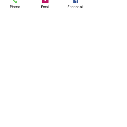
Phone
Email
Facebook
©2026 Bioartech®
Powered by Bioartech®
BIOARTECH TERMINI E CONDIZIONI
MONGRIP™ TERMINI E CONDIZIONI
PRIVACY
GDPR