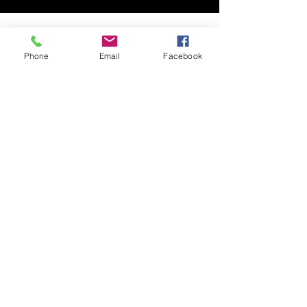
CONDIZIONI DI VENDITA
Phone
Email
Facebook
©2026 Bioartech®
Powered by Bioartech®