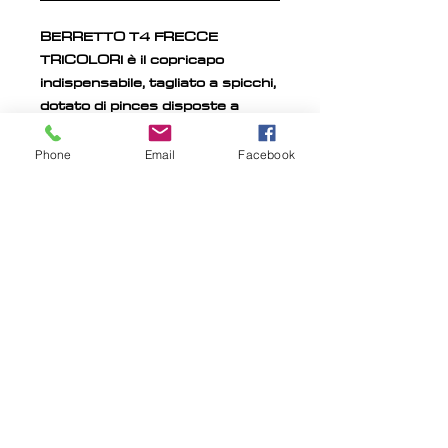
BERRETTO T4 FRECCE
TRICOLORI è il copricapo
indispensabile, tagliato a spicchi,
dotato di pinces disposte a
raggiera per adattarsi
perfettamente alla
Phone
Email
Facebook
conformazione cranica
dell’atleta. T4 è realizzato in
tessuto SUPEROUBAIX®
doppiato nella fascia frontale per
aumentare il senso di
protezione e calore.
©2026 Bioartech®
Powered by Bioartech®
BIOARTECH TERMINI E CONDIZIONI
MONGRIP™ TERMINI E CONDIZIONI