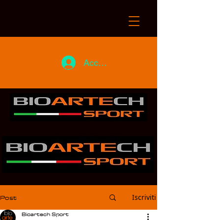
Accedi
Post
Iscriviti
Bioartech Sport