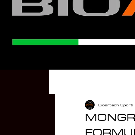
Bioartech Sport
MONGRI
FORMUL