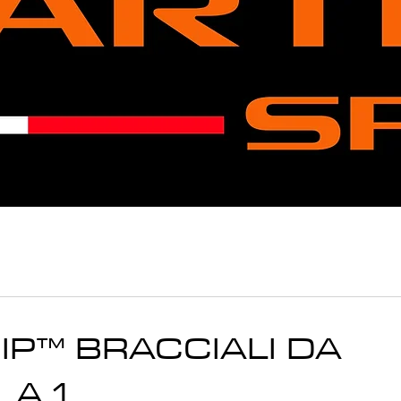
P™ BRACCIALI DA
A 1