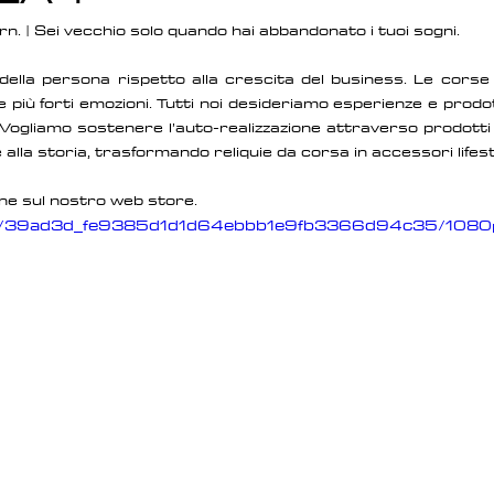
n. | Sei vecchio solo quando hai abbandonato i tuoi sogni. 
ella persona rispetto alla crescita del business. Le corse e
 più forti emozioni. Tutti noi desideriamo esperienze e prodotti
 Vogliamo sostenere l’auto-realizzazione attraverso prodotti 
alla storia, trasformando reliquie da corsa in accessori lifest
one sul nostro web store. 
ideo/39ad3d_fe9385d1d1d64ebbb1e9fb3366d94c35/1080