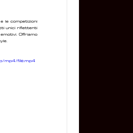
 le competizioni 
 unici riflettenti 
emotivi. Offriamo 
yle.
p/mp4/file.mp4